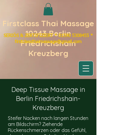
Firstclass Thai Massage
10243 Berlin
SERIÖS & ZERTIFIZIERT
​*
01590 5308455 *
Friedrichshain
firstclassthaimassage@gmail.com
Kreuzberg
Deep Tissue Massage in
Berlin Friedrichshain-
Kreuzberg
Steifer Nacken nach langen Stunden
am Bildschirm? Ziehende
Rückenschmerzen oder das Gefühl,