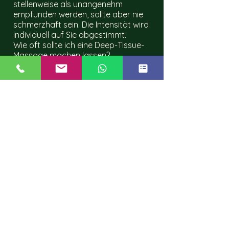
stellenweise als unangenehm
empfunden werden, sollte aber nie
schmerzhaft sein. Die Intensität wird
individuell auf Sie abgestimmt.
Wie oft sollte ich eine Deep-Tissue-
Massage machen lassen?
Bei chronischen Verspannungen
empfiehlt sich zunächst eine
regelmäßige Anwendung (z. B. alle 1–
2 Wochen), danach zur Erhaltung
nach Bedarf.
Was ist der Unterschied zur
klassischen Thaimassage?
Die traditionelle Thaimassage
kombiniert Dehnungen und
rhythmischen Druck entlang der
Energielinien, während die Deep-
Tissue-Massage gezielt und
punktuell mit hoher Intensität an