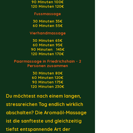
90 Minuten 100€
120 Minuten 120€
Fussmassage
30 Minuten 35€
60 Minuten 55€
Vierhandmassage
30 Minuten 65€
60 Minuten 95€
90 Minuten 145€
120 Minuten 170€
Paarmassage in Friedrichshain - 2
Personen zusammen
30 Minuten 80€
60 Minuten 120€
90 Minuten 175€
120 Minuten 230€
Du möchtest nach einem langen,
stressreichen Tag endlich wirklich
abschalten? Die Aromaöl-Massage
ist die sanfteste und gleichzeitig
tiefst entspannende Art der