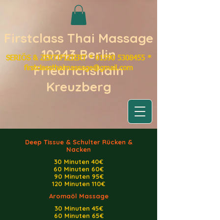
Firstclass Thai Massage
10243 Berlin
SERIÖS & ZERTIFIZIERT
​*
01590 5308455 *
Friedrichshain
firstclassthaimassage@gmail.com
Kreuzberg
Deep Tissue & Schulter Rücken &
Nacken
30 Minuten 40€
60 Minuten
60€
90 Minuten
95€
120 Minuten 110€
Aromaöl Massage
30 Minuten 45€
60 Minuten 65€