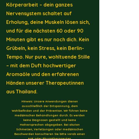
Körperarbeit – dein ganzes
Nervensystem schaltet auf
Erholung, deine Muskeln lösen sich,
und für die nächsten 60 oder 90
Minuten gibt es nur noch dich. Kein
Grübeln, kein Stress, kein Berlin-
Tempo. Nur pure, wohltuende Stille
– mit dem Duft hochwertiger
Aromaöle und den erfahrenen
Händen unserer Therapeutinnen
aus Thailand.
Hinweis: Unsere Anwendungen dienen
ausschließlich der Entspannung, dem
Wohlbefinden und der Prävention. Wir führen keine
medizinischen Behandlungen durch. Es werden
keine Diagnosen gestellt und keine
Heilversprechen abgegeben. Bei akuten
Schmerzen, Verletzungen oder medizinischen
Beschwerden konsultieren Sie bitte vorab einen
Arzt oder Physiotherapeuten.​