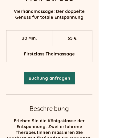
Vierhandmassage: Der doppelte
Genuss für totale Entspannung
65
Euro
30 Min.
3
65 €
0
M
Firstclass Thaimassage
i
n
.
Buchung anfragen
Beschreibung
Erleben Sie die Königsklasse der
Entspannung. Zwei erfahrene
Therapeutinnen massieren Sie