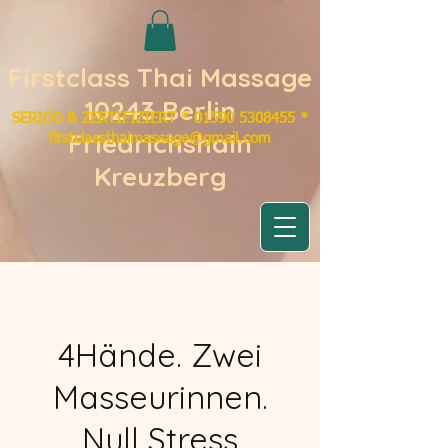
Firstclass Thai Massage
10243 Berlin
SERIÖS & ZERTIFIZIERT
​*
01590 5308455 *
Friedrichshain
firstclassthaimassage@gmail.com
Kreuzberg
4Hände. Zwei
Masseurinnen.
Null Stress