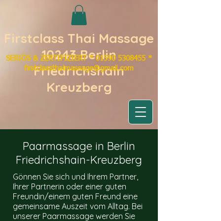
Firstclass Thai Massage
10243 Berlin
SERIÖS & ZERTIFIZIERT
​*
01590 5308455 *
Friedrichshain
firstclassthaimassage@gmail.com
Kreuzberg
Paarmassage in Berlin
Friedrichshain-Kreuzberg
Gönnen Sie sich und Ihrem Partner,
Ihrer Partnerin oder einer guten
Freundin/einem guten Freund eine
gemeinsame Auszeit vom Alltag. Bei
unserer Paarmassage werden Sie