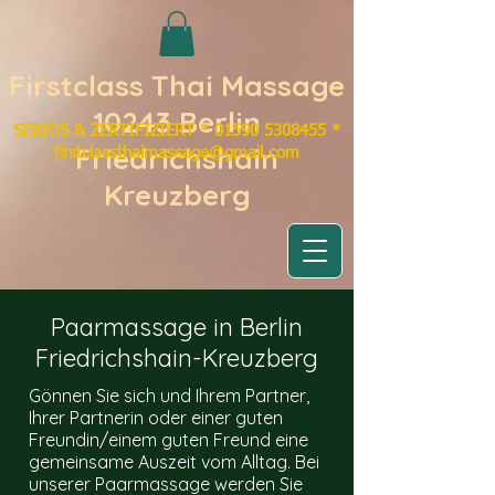
Firstclass Thai Massage
10243 Berlin
SERIÖS & ZERTIFIZIERT
​*
01590 5308455 *
Friedrichshain
firstclassthaimassage@gmail.com
Kreuzberg
Paarmassage in Berlin
Friedrichshain-Kreuzberg
Gönnen Sie sich und Ihrem Partner,
Ihrer Partnerin oder einer guten
Freundin/einem guten Freund eine
gemeinsame Auszeit vom Alltag. Bei
unserer Paarmassage werden Sie