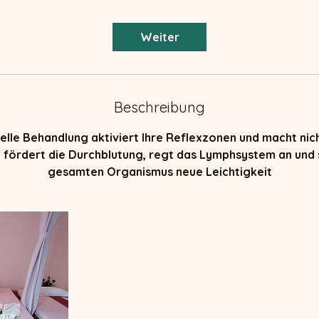
M
i
Weiter
n
.
Beschreibung
nelle Behandlung aktiviert Ihre Reflexzonen und macht nich
ie fördert die Durchblutung, regt das Lymphsystem an und
gesamten Organismus neue Leichtigkeit