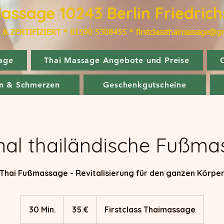
Massage 10243 Berlin Friedric
 & ZERTIFIZIERT
​*
01590 5308455 * firstclassthaimassage@g
age
Thai Massage Angebote und Preise
n & Schmerzen
Geschenkgutscheine
nal thailändische Fußm
Thai Fußmassage - Revitalisierung für den ganzen Körpe
35
Euro
30 Min.
3
35 €
Firstclass Thaimassage
0