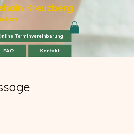
hshain Kreuzberg
mail.com
Online Terminvereinbarung
FAQ
Kontakt
assage
r